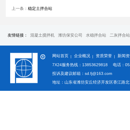
上一条：
稳定土拌合站
友情链接：
混凝土搅拌机
潍坊保安公司
水稳拌合站
二灰拌合站
网站首页
企业概况
资质荣誉
新闻资
7X24服务热线：13853629818
电话：053
投诉及建议邮箱：sd.fj@163.com
地址：山东省潍坊安丘经济开发区香江路北